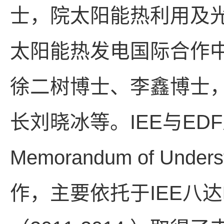
士，院太阳能热利用及
太阳能热发电国际合作
徐二树博士、李鑫博士
长刘晓冰等。IEE与ED
Memorandum of U
作，主要依托于IEE八