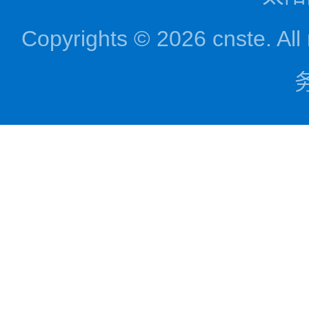
Copyrights © 2026 cnst
务