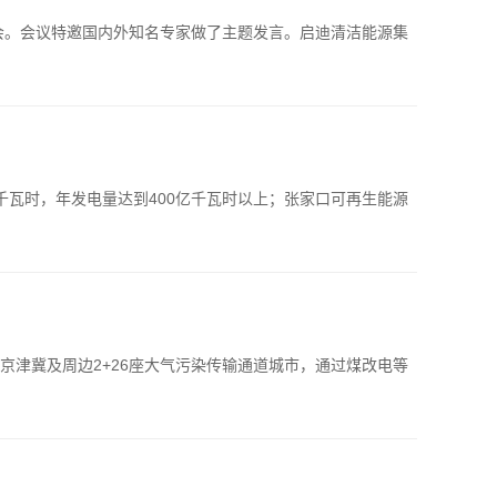
会。会议特邀国内外知名专家做了主题发言。启迪清洁能源集
千瓦时，年发电量达到400亿千瓦时以上；张家口可再生能源
津冀及周边2+26座大气污染传输通道城市，通过煤改电等