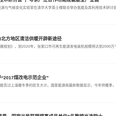
技术研讨会”，寻求广泛合作布局成氢能全产业链
洁能源与气候变化实验室在清华大学英士楼联合举办氢能及其利用技术研讨
为北方地区清洁供暖开辟新途径
规划》，到2020年，张家口市可再生能源发电装机规模将达到2000万
2017煤改电示范企业”
能否过上温暖冬季的民生大计。国家能源局最新数据显示，今年供暖季，京