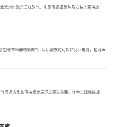
北沧州市海兴县煤改气、电采暖设备采购及安装入围供应
储存在隔热容器的媒质中，以后需要时可以转化回电能，也可直
碳、气候适应型和可持续发展迈进至关重要。作为全球性挑战，
实施