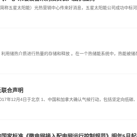
简称五星太阳能）光热营销中心传来好消息，五星太阳能公司成功中标河
 利用储热介质进行热量的存储和释放 。在一个热储能系统中，热能被
长联合声明
017年12月4日于北京 1、中国和加拿大确认气候行动，包括坚定向低
的国家标准《微电网接入配电网运行控制规范》明年5月起