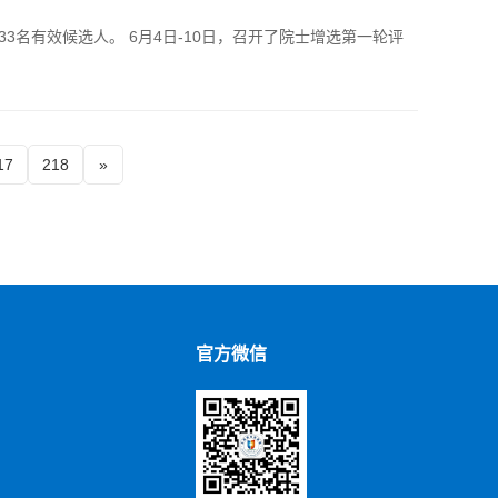
名有效候选人。 6月4日-10日，召开了院士增选第一轮评
17
218
»
官方微信