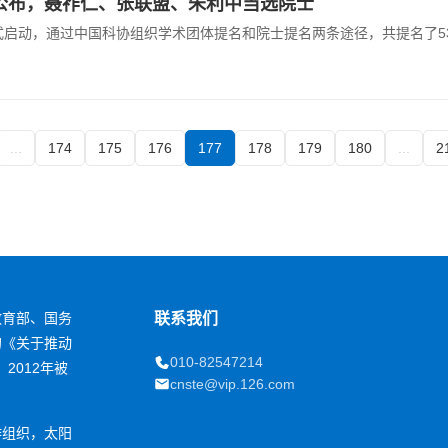
果公布，聂祚仁、张联盟、朱利中当选院士
式启动，通过中国科协组织学术团体提名和院士提名两条途径，共提名了533
...
174
175
176
177
178
179
180
...
2
教育部、国务
联系我们
的《关于推动
010-82547214
2012年被
cnste@vip.126.com
作组织，太阳