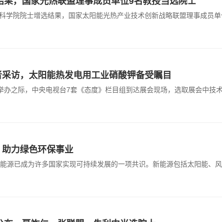
选结果，国家光热联盟理事成员单位9名教授当选院士
年中国科学院院士增选结果，国家太阳能光热产业技术创新战略联盟理事成
者采访，太阳能热发电用工业硝酸钾备受瞩目
显示展举办之际，中央电视台7套《态度》栏目组到达展会现场，选取展会中
，助力绿色环保事业
能源已成为许多国家实现可持续发展的一项共识。新能源包括太阳能、风